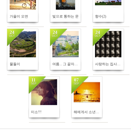
가을이 오면
빛으로 통하는 문
향수(2)
24
24
24
OCT
OCT
OCT
490
910
801
물돌이
여름... 그 끝자락에 서다.
사랑하는 집사람 만삭입니다
11
07
SEP
SEP
804
563
미소!!!
해에게서 소년에게