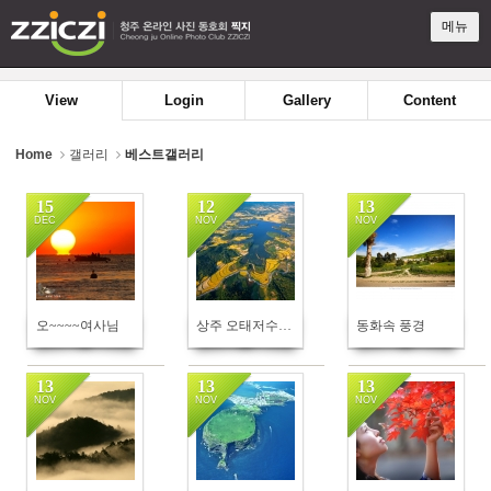
Sketchbook5, 스케치북5
Sketchbook5, 스케치북5
메뉴
View
Login
Gallery
Content
Home
갤러리
베스트갤러리
15
12
13
DEC
NOV
NOV
375
666
556
오~~~~여사님
상주 오태저수지 가을
동화속 풍경
13
13
13
NOV
NOV
NOV
605
619
601