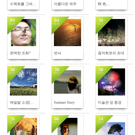
수묵화를 그려내듯
아름다운 제주
秋 色....
09
04
30
NOV
NOV
OCT
492
598
772
완벽한 조화?
번뇌
음악회로의 초대
30
30
30
OCT
OCT
OCT
501
695
571
메밀밭 소경[세장]
Summer Story
미술관 앞 풍경
26
06
24
OCT
OCT
OCT
688
505
503