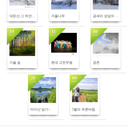
대둔산,그 하얀 황홀함이란...
겨울나무
공세리 성당의 겨울
19
11
08
OCT
OCT
SEP
176
130
208
가을 숲
현대 고전무용
공존
28
09
AUG
MAY
189
248
마이산 담기~
5월의 푸른바람