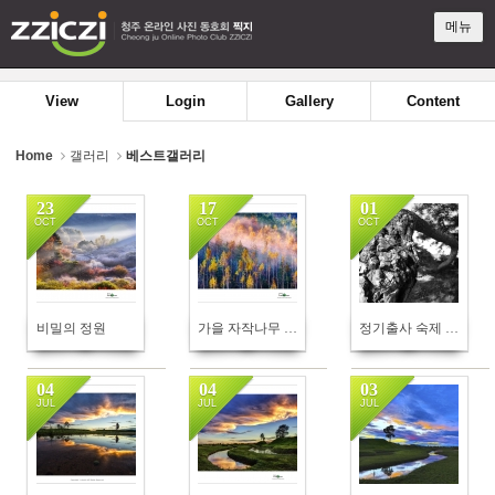
Sketchbook5, 스케치북5
Sketchbook5, 스케치북5
메뉴
View
Login
Gallery
Content
Home
갤러리
베스트갤러리
23
17
01
OCT
OCT
OCT
179
144
131
비밀의 정원
가을 자작나무 숲사이로 아침햇살이 비추일때
정기출사 숙제 (임한리)
04
04
03
JUL
JUL
JUL
156
132
134