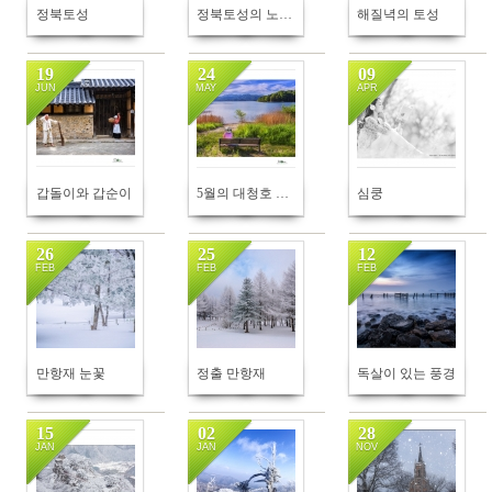
정북토성
정북토성의 노을풍경
해질녁의 토성
19
24
09
JUN
MAY
APR
126
163
229
갑돌이와 갑순이
5월의 대청호 호반에서 2
심쿵
26
25
12
FEB
FEB
FEB
156
161
161
만항재 눈꽃
정출 만항재
독살이 있는 풍경
15
02
28
JAN
JAN
NOV
151
191
144