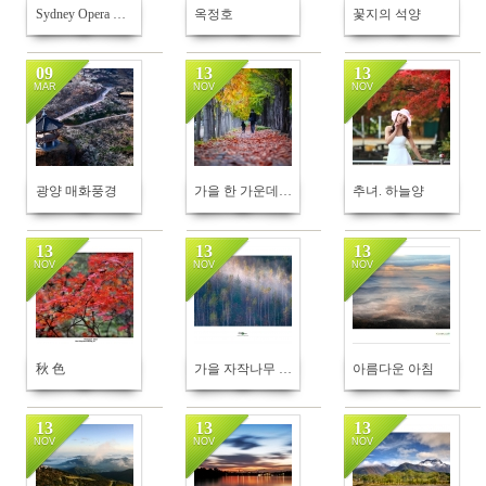
Sydney Opera House sunrise
옥정호
꽃지의 석양
09
13
13
MAR
NOV
NOV
211
333
364
광양 매화풍경
가을 한 가운데 부녀의 사랑 이야기....
추녀. 하늘양
13
13
13
NOV
NOV
NOV
245
325
466
秋 色
가을 자작나무 숲사이로 빛이 내릴때...
아름다운 아침
13
13
13
NOV
NOV
NOV
238
257
264