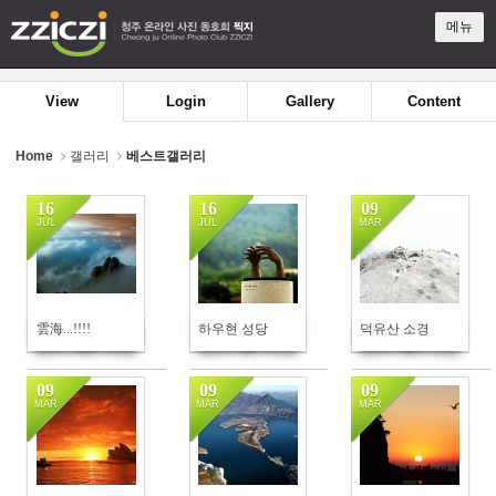
Sketchbook5, 스케치북5
Sketchbook5, 스케치북5
메뉴
View
Login
Gallery
Content
Home
갤러리
베스트갤러리
16
16
09
JUL
JUL
MAR
180
118
236
雲海...!!!!
하우현 성당
덕유산 소경
09
09
09
MAR
MAR
MAR
176
248
213