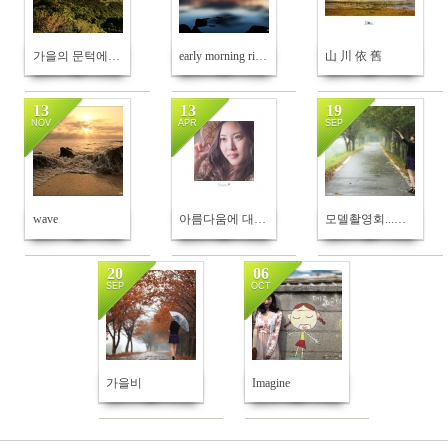
가을의 문턱에서...
early morning river
山 川 依 舊
13
13
19
NOV
APR
SEP
191
612
705
wave
아름다움에 대하여
모델촬영회...서 보 라
20
06
SEP
OCT
720
772
가을비
Imagine