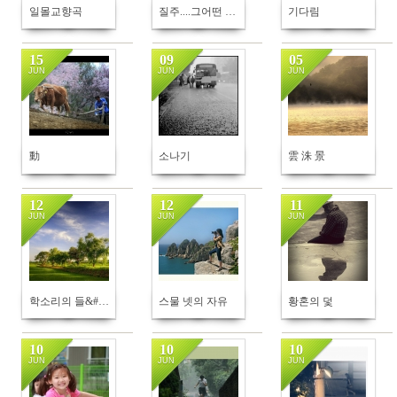
일몰교향곡
질주....그어떤 빛이있는곳으로
기다림
15
09
05
JUN
JUN
JUN
350
404
354
動
소나기
雲 洙 景
12
12
11
JUN
JUN
JUN
451
646
316
학소리의 들&#45378; 풍경
스물 넷의 자유
황혼의 덫
10
10
10
JUN
JUN
JUN
314
650
427