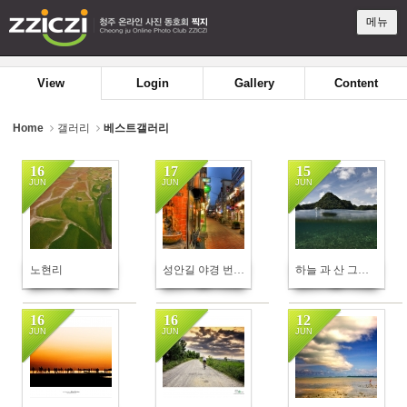
Sketchbook5, 스케치북5
Sketchbook5, 스케치북5
메뉴
View
Login
Gallery
Content
Home
갤러리
베스트갤러리
16
17
15
JUN
JUN
JUN
398
527
391
노현리
성안길 야경 번개 사진
하늘 과 산 그리고 물
16
16
12
JUN
JUN
JUN
448
367
382