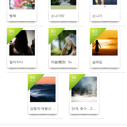
행복
소나기#2
소나기
04
05
03
DEC
JUN
JUN
584
554
378
멀어지다
작별(離別 : So Goodbye!!)
설레임
04
16
NOV
OCT
621
810
감동의 매봉산 운해
안개, 호수...그리고, 사람