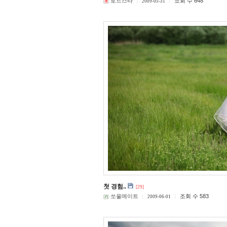
로드스타
조회 수 648
2009-05-31
첫 경험..
[29]
쏘울메이트
조회 수 583
2009-06-01