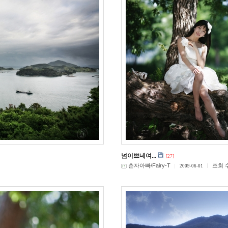
넘이쁘네여...
[27]
춘자아빠/Fairy-T
조회 수
2009-06-01