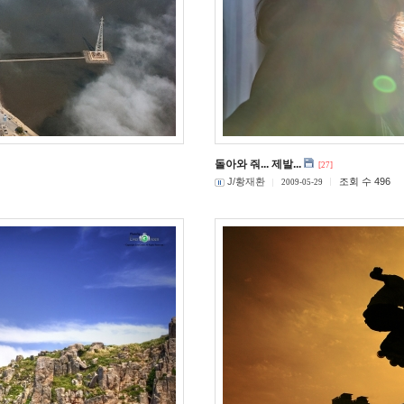
돌아와 줘... 제발...
[27]
J/황재환
조회 수 496
2009-05-29