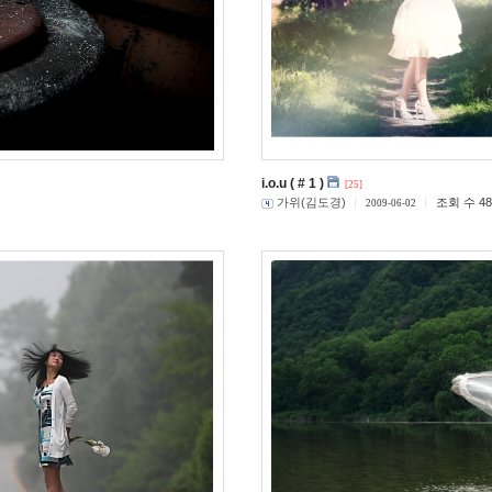
i.o.u ( # 1 )
[25]
가위(김도경)
조회 수 48
2009-06-02