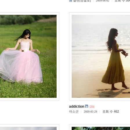
슬렌[장철호]
조회 수 55
2009-06-02
addiction
[23]
여소군
조회 수 462
2009-05-29