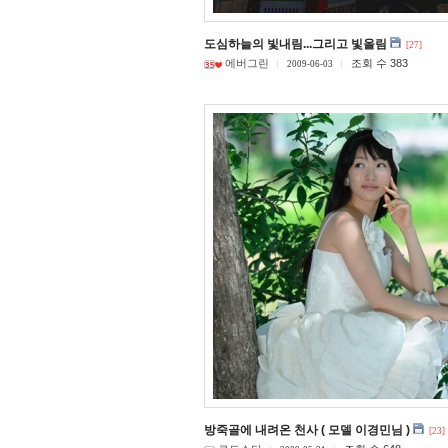
도심하늘의 빛내림...그리고 빛올림
[27]
에버그린
조회 수 383
2009-06-03
방죽골에 내려온 천사 ( 모델 이경민님 )
[23]