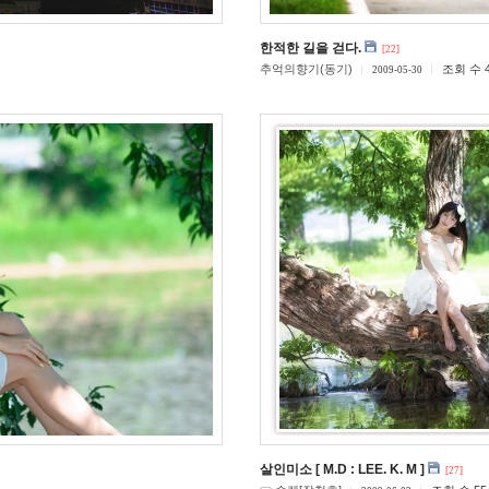
한적한 길을 걷다.
[22]
추억의향기(동기)
조회 수 4
2009-05-30
살인미소 [ M.D : LEE. K. M ]
[27]