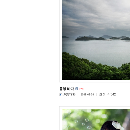
통영 바다
[24]
J/황재환
조회 수 342
2009-05-30