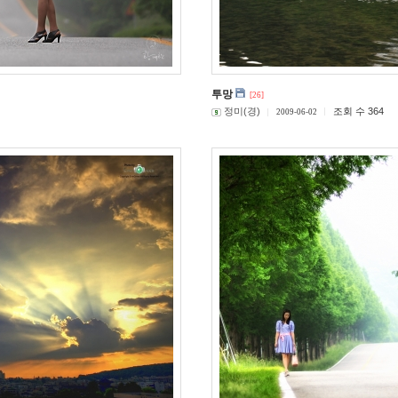
투망
[26]
정미(경)
조회 수 364
2009-06-02