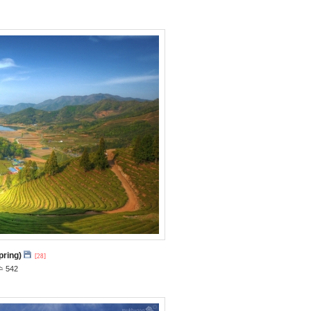
pring)
[28]
 542