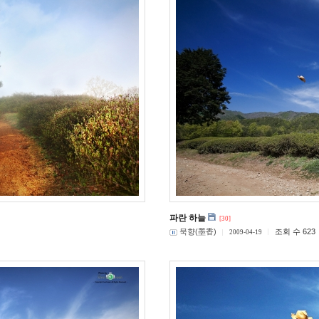
파란 하늘
[30]
묵향(墨香)
조회 수 623
2009-04-19