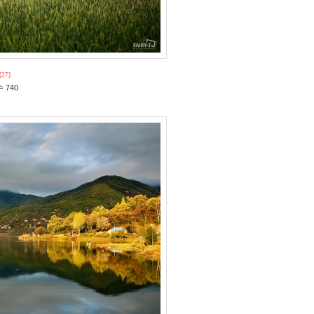
[27]
 740