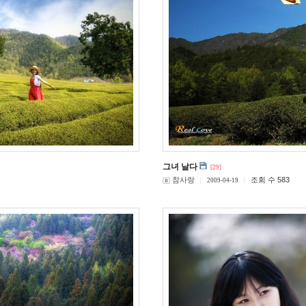
그녀 날다
[29]
참사랑
조회 수 583
2009-04-19