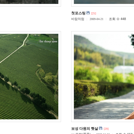
첫포스팅
[25]
바람처럼
조회 수 448
2009-04-21
보성 다원의 햇살
[29]