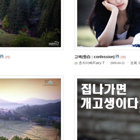
고백(告白 : confession)
[29]
[28]
춘자아빠/Fairy-T
조회 수
2009-04-15