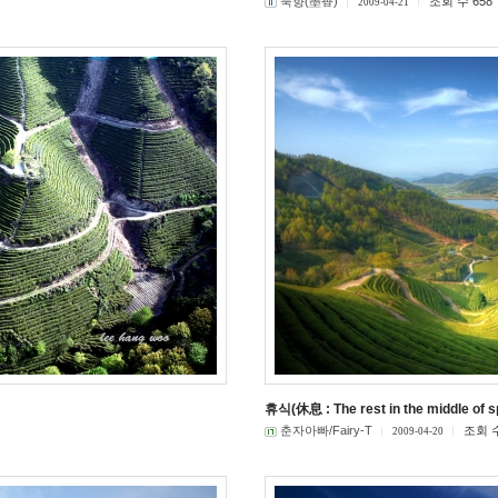
묵향(墨香)
조회 수 658
2009-04-21
휴식(休息 : The rest in the middle of s
춘자아빠/Fairy-T
조회 수
2009-04-20