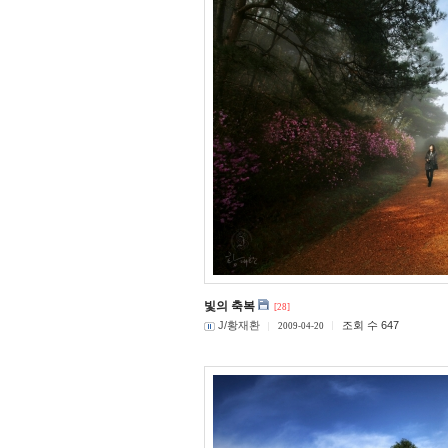
빛의 축복
[28]
J/황재환
조회 수 647
2009-04-20