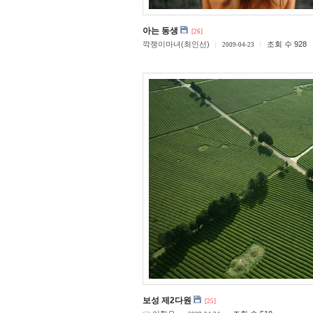
아는 동생
[26]
깍쟁이마녀(최인선)
조회 수 928
2009-04-23
보성 제2다원
[25]