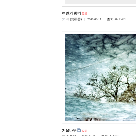
여인의 향기
[28]
묵향(墨香)
조회 수 1201
2009-03-11
겨울나무
[25]