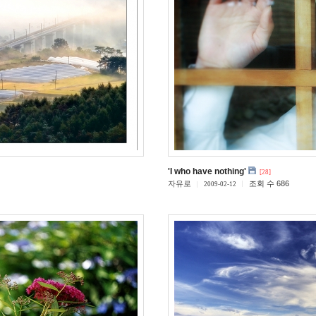
'I who have nothing'
[28]
자유로
조회 수 686
2009-02-12