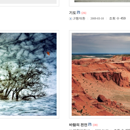
기도
[26]
J/황재환
조회 수 459
2009-03-10
바람의 전언
[28]