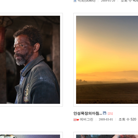
박희(dolleo)
조회 수 40
2009-01-20
안성목장의아침...
[25]
에버그린
조회 수 520
2009-03-01