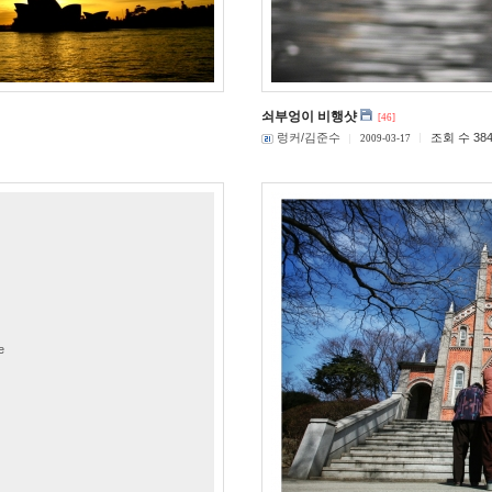
쇠부엉이 비행샷
[46]
렁커/김준수
조회 수 38
2009-03-17
e