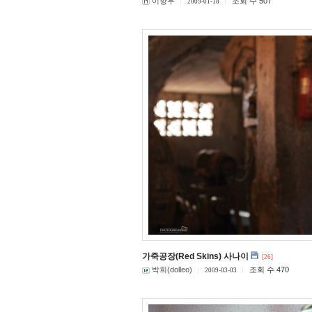
이항우
조회 수 507
2009-01-18
가죽공장(Red Skins) 사나이
[26]
박희(dolleo)
조회 수 470
2009-03-03