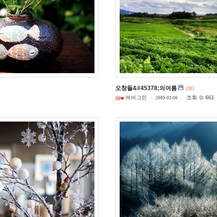
오창들&#45378;의여름
[30]
에버그린
조회 수 661
2009-02-06