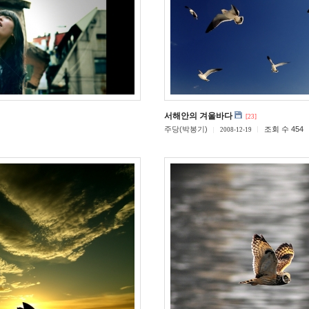
서해안의 겨울바다
[23]
주당(박봉기)
조회 수 454
2008-12-19