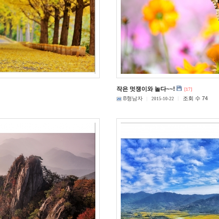
작은 멋쟁이와 놀다~~!
[17]
B형남자
조회 수 74
2015-10-22