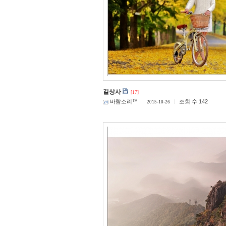
길상사
[17]
바람소리™
조회 수 142
2015-10-26