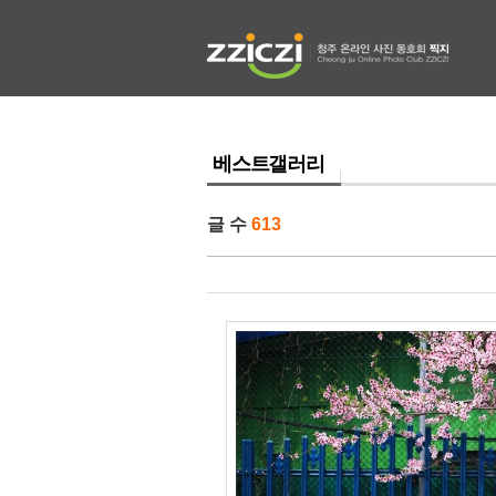
베스트갤러리
글 수
613