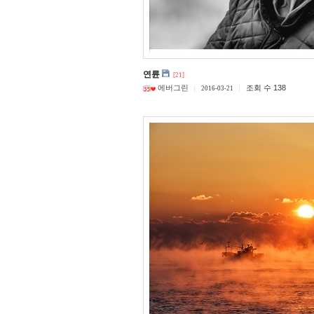
연륜
[21]
에버그린
조회 수 138
2016-03-21