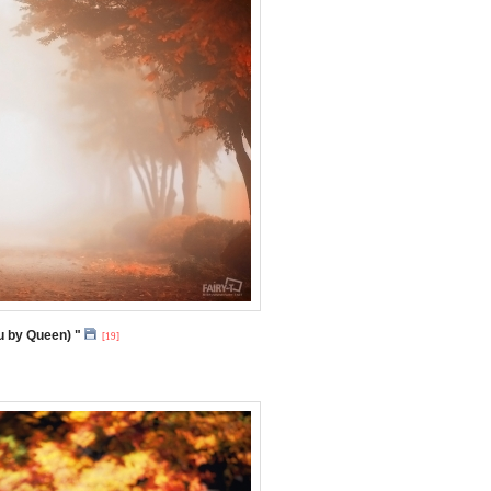
u by Queen) "
[19]