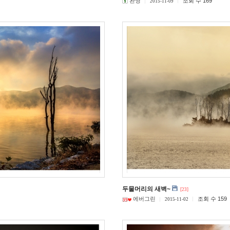
완영
조회 수 169
2015-11-09
두물머리의 새벽~
[23]
에버그린
조회 수 159
2015-11-02