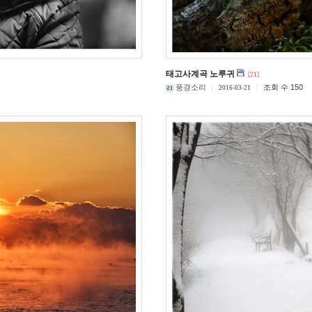
태고사계곡 노루귀
[21]
풍경소리
조회 수 150
2016-03-21