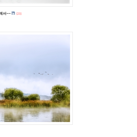
에서~~
[23]