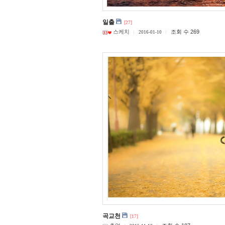
일출
[27]
스케치
조회 수 269
2016-01-10
곡교천
[17]