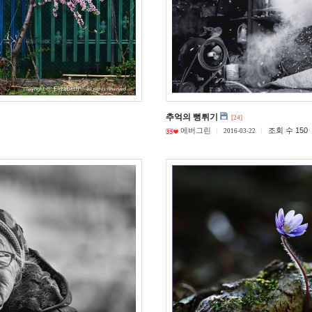
추억의 뻥튀기
[24]
에버그린
조회 수 150
2016-03-22