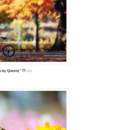
u by Queen) "
[20]