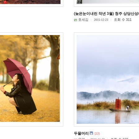
(늦은눈이내린 작년 3월) 청주 상당산성
호세김
조회 수 311
2015-12-23
두물머리
[22]